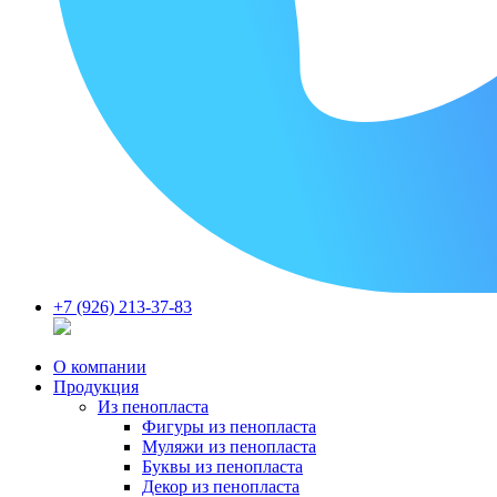
+7 (926) 213-37-83
О компании
Продукция
Из пенопласта
Фигуры из пенопласта
Муляжи из пенопласта
Буквы из пенопласта
Декор из пенопласта