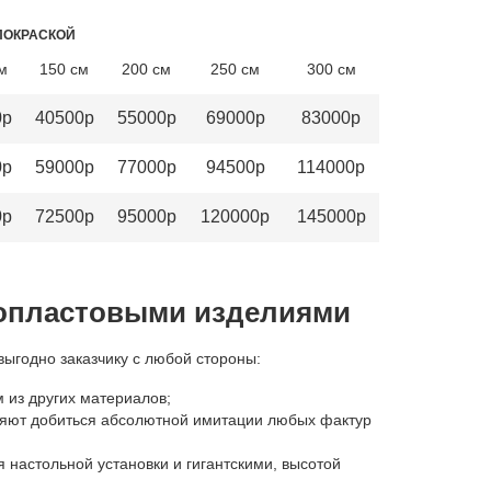
ПОКРАСКОЙ
м
150 см
200 см
250 см
300 см
0р
40500р
55000р
69000р
83000р
0р
59000р
77000р
94500р
114000р
0р
72500р
95000р
120000р
145000р
опластовыми изделиями
ыгодно заказчику с любой стороны:
 из других материалов;
ляют добиться абсолютной имитации любых фактур
 настольной установки и гигантскими, высотой