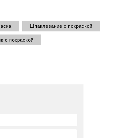
раска
Шпаклевание с покраской
к с покраской