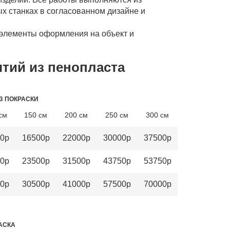
х станках в согласованном дизайне и
 элементы оформления на объект и
тий из пенопласта
З ПОКРАСКИ
см
150 см
200 см
250 см
300 см
0р
16500р
22000р
30000р
37500р
0р
23500р
31500р
43750р
53750р
0р
30500р
41000р
57500р
70000р
АСКА