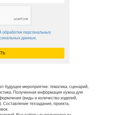
й обработки персональных
рсональных данных
.
ТЬ
т будущее мероприятие: тематика, сценарий,
листика. Полученная информация нужна для
формления (виды и количество изделий,
). Составление техзадания, проекта,
овок.
 изделий. Все работы выполняются из